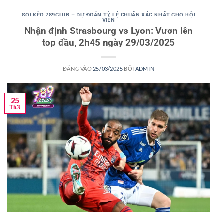
SOI KÈO 789CLUB – DỰ ĐOÁN TỶ LỆ CHUẨN XÁC NHẤT CHO HỘI
VIÊN
Nhận định Strasbourg vs Lyon: Vươn lên
top đầu, 2h45 ngày 29/03/2025
ĐĂNG VÀO
25/03/2025
BỞI
ADMIN
25
Th3