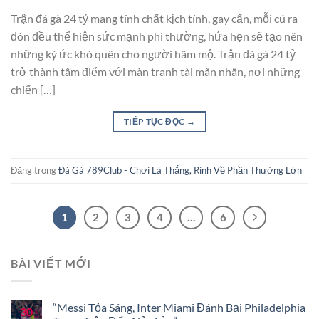
Trận đá gà 24 tỷ mang tính chất kịch tính, gay cấn, mỗi cú ra
đòn đều thể hiện sức mạnh phi thường, hứa hẹn sẽ tạo nên
những ký ức khó quên cho người hâm mộ. Trận đá gà 24 tỷ
trở thành tâm điểm với màn tranh tài mãn nhãn, nơi những
chiến […]
TIẾP TỤC ĐỌC
→
Đăng trong
Đá Gà 789Club - Chơi Là Thắng, Rinh Về Phần Thưởng Lớn
1
2
3
4
…
6
BÀI VIẾT MỚI
“Messi Tỏa Sáng, Inter Miami Đánh Bại Philadelphia
30