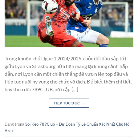
Trong khuôn khổ Ligue 1 2024/2025, cuộc đối đầu sắp tới
giữa Lyon và Strasbourg hứa hẹn mang lại khung cảnh hấp
dẫn, nơi Lyon cần một chiến thắng để vươn lên top đầu và
tiếp tục nuôi hy vọng cho chức vô địch. Để biết thêm chi tiết,
hãy theo dõi 789CLUB, nơi cập […]
TIẾP TỤC ĐỌC
→
Đăng trong
Soi Kèo 789Club – Dự Đoán Tỷ Lệ Chuẩn Xác Nhất Cho Hội
Viên