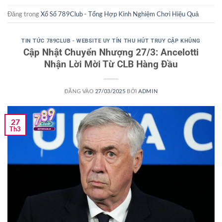
Đăng trong
Xổ Số 789Club - Tổng Hợp Kinh Nghiệm Chơi Hiệu Quả
TIN TỨC 789CLUB - WEBSITE UY TÍN THU HÚT TRUY CẬP KHỦNG
Cập Nhật Chuyển Nhượng 27/3: Ancelotti
Nhận Lời Mời Từ CLB Hàng Đầu
ĐĂNG VÀO
27/03/2025
BỞI
ADMIN
27
Th3